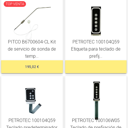
TOP VENTA
PITCO B6700604-CL Kit
PETROTEC 100104Q59
de servicio de sonda de
Etiqueta para teclado de
temp…
prefij…
195,02 €
PETROTEC 100104Q59
PETROTEC 100106W05
Teclado predeterminador
Teclado de prefijación de