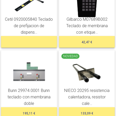
Cetil 0920005840 Teclado
Gilbarco M07689B002
de prefijacion de
Teclado de membrana
dispens…
con etique…
42,47 €
NOVEDAD
Bunn 29974.0001 Bunn
NIECO 20295 resistencia
teclado con membrana
calentadora, resistor
doble
cale…
195,11 €
133,09 €