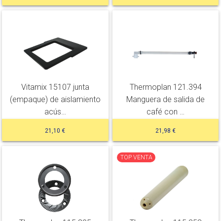
Vitamix 15107 junta
Thermoplan 121.394
(empaque) de aislamiento
Manguera de salida de
acús…
café con …
21,10 €
21,98 €
TOP VENTA