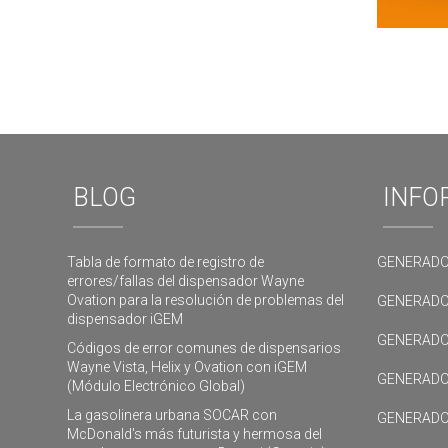
BLOG
INFO
Tabla de formato de registro de
GENERADO
errores/fallas del dispensador Wayne
Ovation para la resolución de problemas del
GENERADO
dispensador iGEM
GENERADO
Códigos de error comunes de dispensarios
Wayne Vista, Helix y Ovation con iGEM
GENERADO
(Módulo Electrónico Global)
La gasolinera urbana SOCAR con
GENERADO
McDonald's más futurista y hermosa del