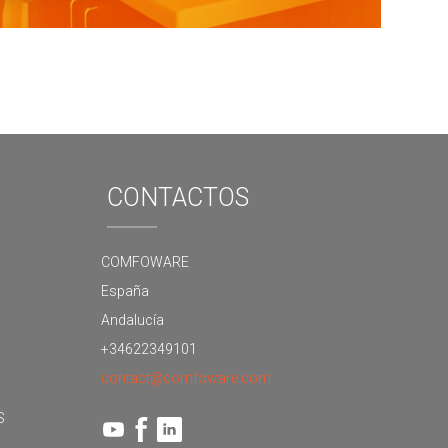
CONTACTOS
COMFOWARE
España
Andalucía
+34622349101
contact@comfoware.com
S