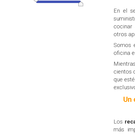
En el s
suminis
cocinar 
otros ap
Somos e
oficina 
Mientras
cientos 
que esté
exclusiv
Un 
Los
rec
más imp