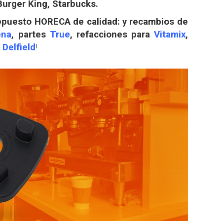
urger King, Starbucks.
repuesto
HORECA
de calidad: y recambios de
ena
, partes
True
, refacciones para
Vitamix
,
,
Delfield
!