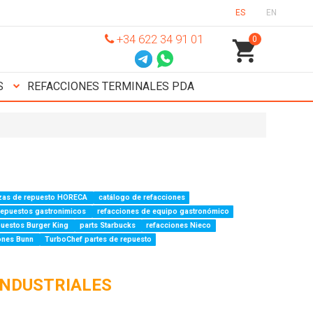
ES
EN
+34 622 34 91 01
0
S
REFACCIONES TERMINALES PDA
zas de repuesto HORECA
catálogo de refacciones
repuestos gastronimicos
refacciones de equipo gastronómico
puestos Burger King
parts Starbucks
refacciones Nieco
iones Bunn
TurboChef partes de repuesto
INDUSTRIALES