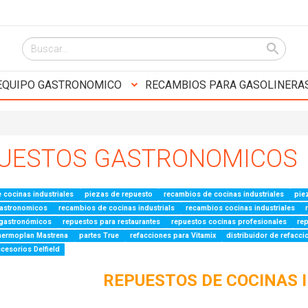
EQUIPO GASTRONOMICO
RECAMBIOS PARA GASOLINERA
UESTOS GASTRONOMICOS
 cocinas industriales
piezas de repuesto
recambios de cocinas industriales
pie
gastronomicos
recambios de cocinas industrials
recambios cocinas industriales
 gastronómicos
repuestos para restaurantes
repuestos cocinas profesionales
re
hermoplan Mastrena
partes True
refacciones para Vitamix
distribuidor de refacc
cesorios Delfield
REPUESTOS DE COCINAS 