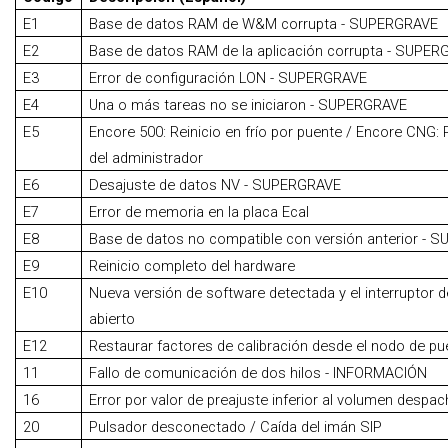
E1
Base de datos RAM de W&M corrupta - SUPERGRAVE
E2
Base de datos RAM de la aplicación corrupta - SUPE
E3
Error de configuración LON - SUPERGRAVE
E4
Una o más tareas no se iniciaron - SUPERGRAVE
E5
Encore 500: Reinicio en frío por puente / Encore CNG: R
del administrador
E6
Desajuste de datos NV - SUPERGRAVE
E7
Error de memoria en la placa Ecal
E8
Base de datos no compatible con versión anterior -
E9
Reinicio completo del hardware
E10
Nueva versión de software detectada y el interruptor 
abierto
E12
Restaurar factores de calibración desde el nodo de p
11
Fallo de comunicación de dos hilos - INFORMACIÓN
16
Error por valor de preajuste inferior al volumen despa
20
Pulsador desconectado / Caída del imán SIP