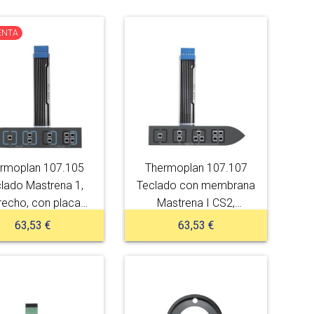
ENTA
rmoplan 107.105
Thermoplan 107.107
lado Mastrena 1,
Teclado con membrana
recho, con placa
Mastrena I CS2,
metálica
izquierdo, con placa
63,53 €
63,53 €
metálica