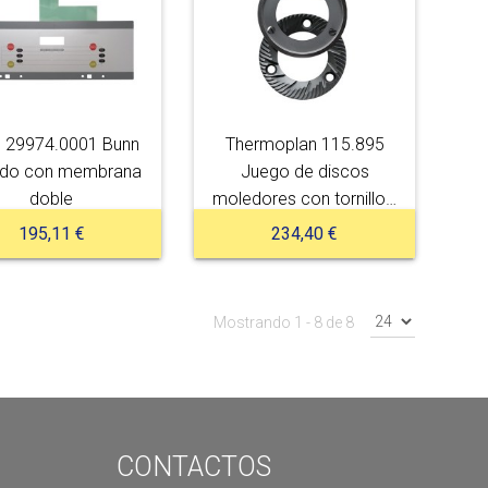
 29974.0001 Bunn
Thermoplan 115.895
ado con membrana
Juego de discos
doble
moledores con tornillos,
3 agujeros
195,11 €
234,40 €
Mostrando 1 - 8 de 8
CONTACTOS