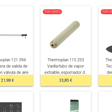
TOP VENTA
TOP V
oplan 121.394
Thermoplan 115.253
The
ra de salida de
Varilla/tubo de vapor
Tec
n válvula de aire
extraíble, espumador de
de
leche, tubo de leche
21,98 €
33,85 €