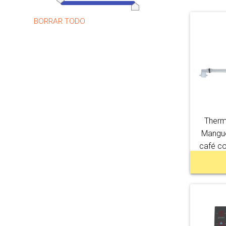
BORRAR TODO
Therm
Mangue
café co