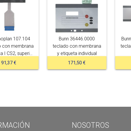
oplan 107.104
Bunn 36446.0000
Bunn
o con membrana
teclado con membrana
tecl
a I CS2, superior
y etiqueta individual
izquierdo
91,37 €
171,50 €
RMACIÓN
NOSOTROS