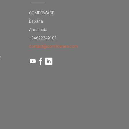
COMFOWARE
España
Andalucía
+34622349101
contact@comfoware.com
S