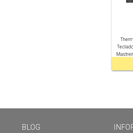
Therm
Teclad
Mastren
BLOG
INFO